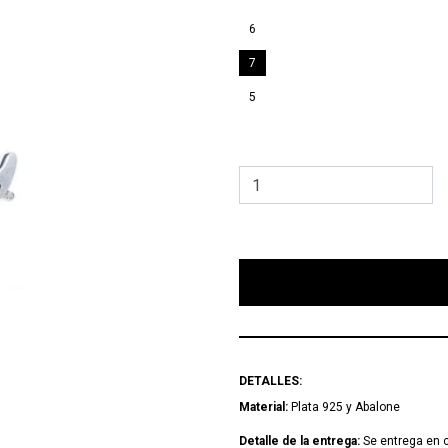
6
7
5
        Agregar Bolsa para
DETALLES:
Material:
Plata 925 y Abalone
Detalle de la entrega:
Se entrega en c