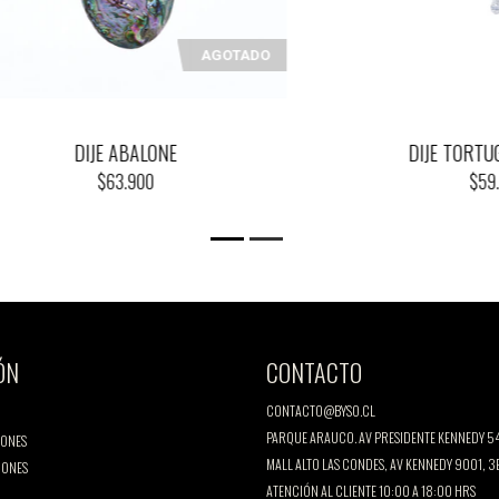
AGOTADO
DIJE ABALONE
DIJE TORTUGA ABAL
$63.900
$59.900
ÓN
CONTACTO
CONTACTO@BYSO.CL
PARQUE ARAUCO. AV PRESIDENTE KENNEDY 54
IONES
MALL ALTO LAS CONDES, AV KENNEDY 9001, 3
IONES
ATENCIÓN AL CLIENTE 10:00 A 18:00 HRS