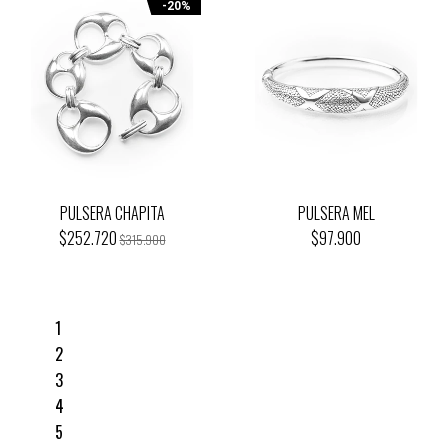
-20%
PULSERA CHAPITA
PULSERA MEL
$252.720
$97.900
$315.900
1
2
3
4
5