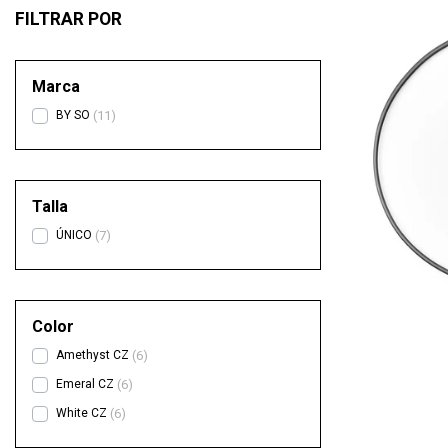
FILTRAR POR
Marca
BY SO
11
Talla
ÚNICO
7
Color
Amethyst CZ
6
Emeral CZ
6
White CZ
6