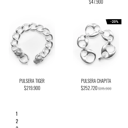
$47.900
-20%
PULSERA TIGER
PULSERA CHAPITA
$219.900
$252.720
$315.900
1
2