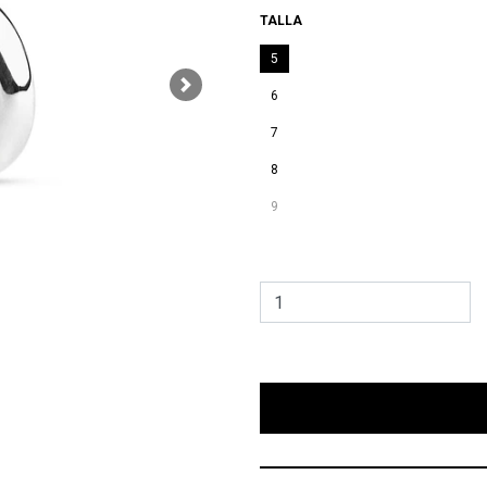
TALLA
5
Next
6
7
8
9
        Agregar Bolsa para