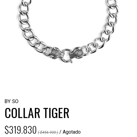
BY SO
COLLAR TIGER
$319.830
/ Agotado
( $456.900 )