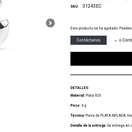
31243EC
SKU:
Next
Este producto se ha agotado. Puedes 
Contáctanos
← o Cont
        Agregar Bolsa para
DETALLES:
Material:
Plata 925
Peso:
4 g
Técnica:
Pieza de PLATA INFLADA. Hace
Detalle de la entrega:
Se entrega en c