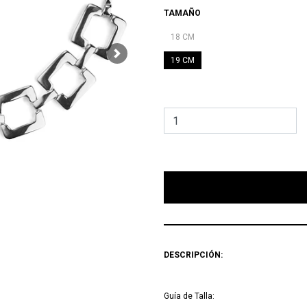
TAMAÑO
18 CM
Next
19 CM
        Agregar Bolsa para
DESCRIPCIÓN:
Guía de Talla: