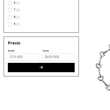
6
3
7
3
8
3
9
3
Precio
Desde
Hasta