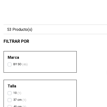
53 Producto(s)
FILTRAR POR
Marca
BY SO
46
Talla
10
1
37 cm
1
40 cm
1