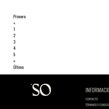
Primero
«
1
2
3
4
5
»
Último
INFORMACI
CONTACTO
TÉRMINOS Y CONDIC